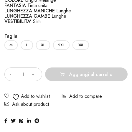
COLORE
Grigio Melange
FANTASIA
Tinta unita
LUNGHEZZA MANICHE
Lunghe
LUNGHEZZA
GAMBE
Lunghe
VESTIBILITA’
Slim
Taglia
M
L
XL
2XL
3XL
Quantità
Aggiungi al carrello
Ask about product