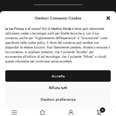
Gestisci Consenso Cookie
(+39) 800 561 004
La tua Privacy è al sicuro!
Noi di
Martino Moda
e terze parti selezionate
info@martinomoda.com
utilizziamo cookie o tecnologie simili per finalità tecniche e, con il tuo
consenso, anche per “miglioramento dell'esperienza” e “misurazione” come
specificato nella cookie policy. Il rifiuto del consenso può rendere non
disponibili le relative funzioni. Puoi liberamente prestare, rifiutare o revocare il
tuo consenso, in qualsiasi momento. Usa il pulsante “Accetta” per
acconsentire all'utilizzo di tali tecnologie. Usa il pulsante “Rifiuta” o chiudi
questa informativa per continuare senza accettare.
Accetta
Rifiuta tutti
© Martino Moda 2022 – 2025 | P.IVA: 016887730703
Gestisci preferenze
0
Cookie Policy
Privacy Policy