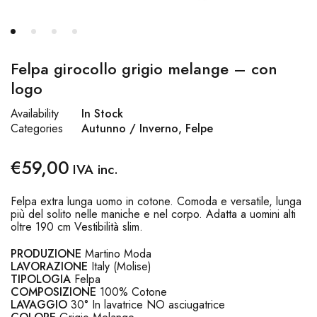
Felpa girocollo grigio melange – con
logo
Availability
In Stock
Categories
Autunno / Inverno
,
Felpe
€
59,00
IVA inc.
Felpa extra lunga uomo in cotone. Comoda e versatile, lunga
più del solito nelle maniche e nel corpo. Adatta a uomini alti
oltre 190 cm Vestibilità slim.
PRODUZIONE
Martino Moda
LAVORAZIONE
Italy (Molise)
TIPOLOGIA
Felpa
COMPOSIZIONE
100% Cotone
LAVAGGIO
30° In lavatrice NO asciugatrice