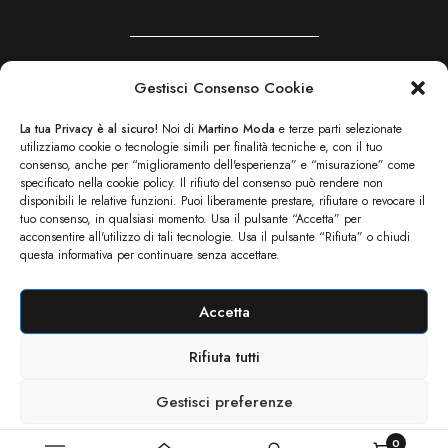
Gestisci Consenso Cookie
(+39) 800 561 004
La tua Privacy è al sicuro!
Noi di
Martino Moda
e terze parti selezionate
info@martinomoda.com
utilizziamo cookie o tecnologie simili per finalità tecniche e, con il tuo
consenso, anche per “miglioramento dell'esperienza” e “misurazione” come
specificato nella cookie policy. Il rifiuto del consenso può rendere non
disponibili le relative funzioni. Puoi liberamente prestare, rifiutare o revocare il
tuo consenso, in qualsiasi momento. Usa il pulsante “Accetta” per
acconsentire all'utilizzo di tali tecnologie. Usa il pulsante “Rifiuta” o chiudi
questa informativa per continuare senza accettare.
Accetta
Rifiuta tutti
© Martino Moda 2022 – 2025 | P.IVA: 016887730703
Gestisci preferenze
0
Cookie Policy
Privacy Policy