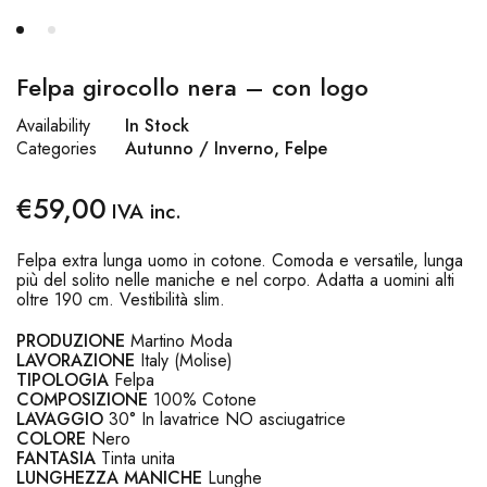
Felpa girocollo nera – con logo
Availability
In Stock
Categories
Autunno / Inverno
,
Felpe
€
59,00
IVA inc.
Felpa extra lunga uomo in cotone. Comoda e versatile, lunga
più del solito nelle maniche e nel corpo. Adatta a uomini alti
oltre 190 cm. Vestibilità slim.
PRODUZIONE
Martino Moda
LAVORAZIONE
Italy (Molise)
TIPOLOGIA
Felpa
COMPOSIZIONE
100% Cotone
LAVAGGIO
30° In lavatrice NO asciugatrice
COLORE
Nero
FANTASIA
Tinta unita
LUNGHEZZA MANICHE
Lunghe